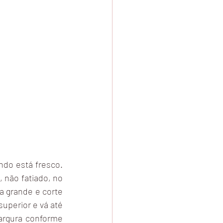
do está fresco. 
 não fatiado, no 
a grande e corte 
uperior e vá até 
argura conforme 