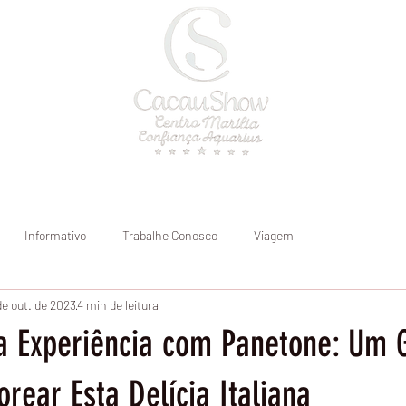
a
Onde atendemos
Blog
Informativo
Trabalhe Conosco
Viagem
de out. de 2023
4 min de leitura
a Experiência com Panetone: Um 
orear Esta Delícia Italiana