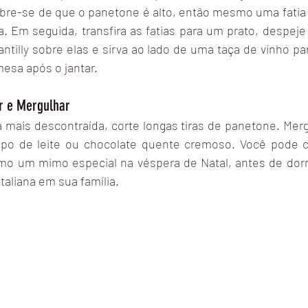
bre-se de que o panetone é alto, então mesmo uma fatia e
 Em seguida, transfira as fatias para um prato, despej
ntilly sobre elas e sirva ao lado de uma taça de vinho p
esa após o jantar.
ar e Mergulhar
 mais descontraída, corte longas tiras de panetone. Mergu
po de leite ou chocolate quente cremoso. Você pode con
o um mimo especial na véspera de Natal, antes de dormi
italiana em sua família.