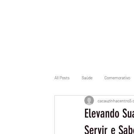
Início
Pásco
All Posts
Saúde
Comemorativo
cacauzinhacentro
5 
Elevando Su
Servir e Sab