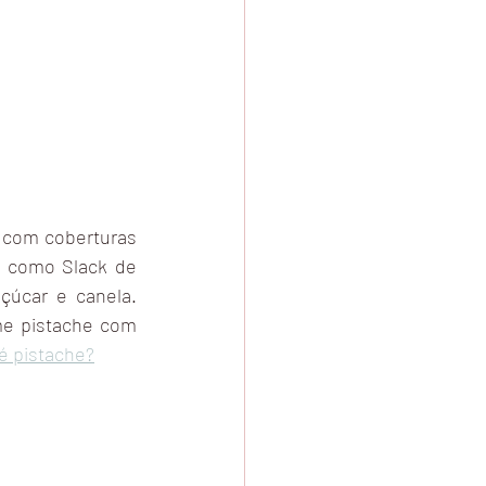
 com coberturas 
 como Slack de 
úcar e canela. 
e pistache com 
é pistache?