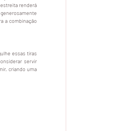
streita renderá 
e generosamente 
ara a combinação 
lhe essas tiras 
siderar servir 
r, criando uma 