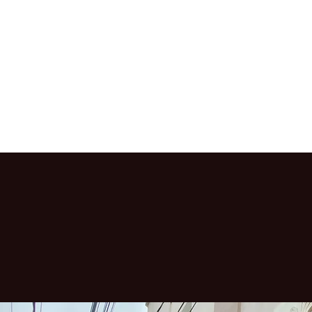
Início
Pásco