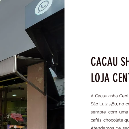
CACAU S
LOJA CEN
A Cacauzinha Centr
São Luiz, 580, no 
sempre com uma e
cafés, chocolate q
Atendemos de segu