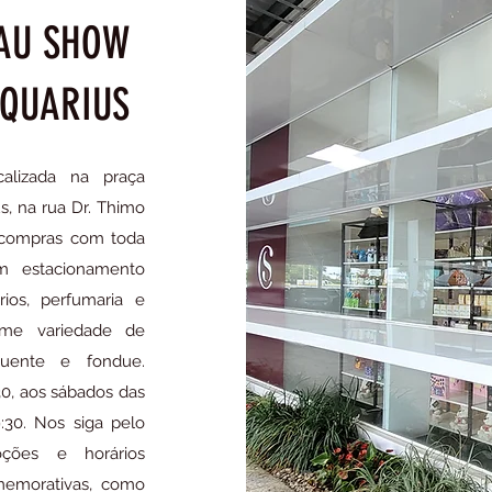
AU SHOW
AQUARIUS
calizada na praça
, na rua Dr. Thimo
s compras com toda
m estacionamento
rios, perfumaria e
rme variedade de
 quente e fondue.
30, aos sábados das
:30. Nos siga pelo
ões e horários
memorativas, como