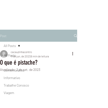
Post
All Posts
cacauzinhacentro
All Posts
11 de jun. de 2023
6 min de leitura
O que é pistache?
Saúde
Atualizado:
2 de set. de 2023
Comemorativo
Informativo
Trabalhe Conosco
Viagem