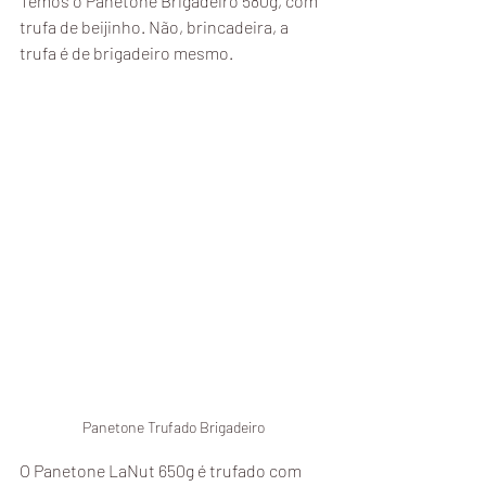
Temos o Panetone Brigadeiro 580g, com 
trufa de beijinho. Não, brincadeira, a 
trufa é de brigadeiro mesmo. 
Panetone Trufado Brigadeiro
O Panetone LaNut 650g é trufado com  