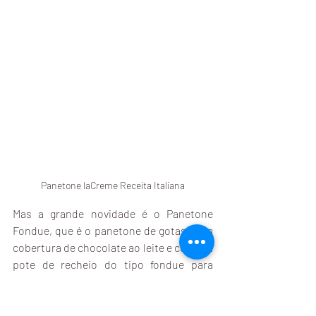
Panetone laCreme Receita Italiana
Mas a grande novidade é o Panetone 
Fondue, que é o panetone de gotas, com 
cobertura de chocolate ao leite e com um 
pote de recheio do tipo fondue para 
finalizar em casa como quiser. Se você 
gosta de fondue, este conceito de 
panetone fondue permite adicionar 