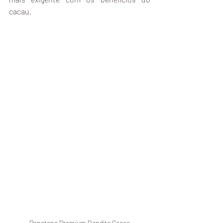
cacau.
Panetone Premium Bendito Cacao