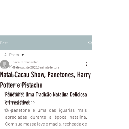
Post
All Posts
cacauzinhacentro
All Posts
15 de out. de 2023
6 min de leitura
Natal Cacau Show, Panetones, Harry
Saúde
Potter e Pistache
Comemorativo
Informativo
Panetone: Uma Tradição Natalina Deliciosa 
e Irresistível
Trabalhe Conosco
O panetone é uma das iguarias mais 
Viagem
apreciadas durante a época natalina. 
Com sua massa leve e macia, recheada de 