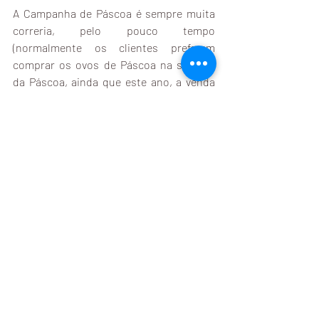
A Campanha de Páscoa é sempre muita 
correria, pelo pouco tempo 
(normalmente os clientes preferem 
comprar os ovos de Páscoa na semana 
da Páscoa, ainda que este ano, a venda 
da Páscoa tenha começado bem cedo, 
comparado a anos anteriores) e pela 
procura dos lançamentos e novidades. A 
Campanha de Natal também é bem 
movimentada, mas nada se compara à 
Páscoa. A Páscoa é um grande teste para 
os franqueados e nossos colaboradores, 
uma "operação de guerra".
Nesta Campanha de Páscoa deste ano a 
surpresa foram os Ursinhos Carinhosos 
que acabaram bem antes da semana da 
Páscoa. O Ovo do Harry Potter também 