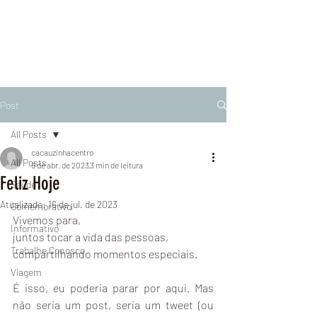
Post
All Posts
cacauzinhacentro
All Posts
9 de abr. de 2023
3 min de leitura
Feliz Hoje
Saúde
Atualizado:
16 de jul. de 2023
Comemorativo
Vivemos para,
Informativo
juntos tocar a vida das pessoas,
Trabalhe Conosco
compartilhando momentos especiais.
Viagem
É isso, eu poderia parar por aqui. Mas 
não seria um post, seria um tweet (ou 