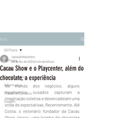
Post
All Posts
cacauzinhacentro
All Posts
29 de fev. de 2024
3 min de leitura
Cacau Show e o Playcenter, além do
Saúde
chocolate, a experiência
Comemorativo
Informativo
No mundo dos negócios, alguns 
movimentos ousados capturam a 
Trabalhe Conosco
imaginação coletiva e desencadeiam uma 
Viagem
onda de expectativas. Recentemente, Alê 
Costa, o visionário fundador da Cacau 
Show, lançou uma bomba de chocolate 