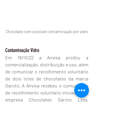
Chocolate com possível contaminação por vidro
Contaminação Vidro
Em 18/10/22 a Anvisa proibiu a 
comercialização, distribuição e uso, além 
de comunicar o recolhimento voluntário 
de dois lotes de chocolates da marca 
Garoto. A Anvisa recebeu o comunicado 
de recolhimento voluntário iniciado pela 
empresa Chocolates Garoto Ltda. 
referente aos lotes 225212941G de 
chocolate ao leite com Castanhas de 
Caju, marca Garoto, tablete 80g, validade 
09/09/2023 e 
225312941G de chocolate ao 