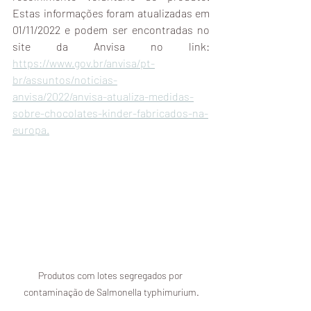
Estas informações foram atualizadas em 
01/11/2022 e podem ser encontradas no 
site da Anvisa no link: 
https://www.gov.br/anvisa/pt-
br/assuntos/noticias-
anvisa/2022/anvisa-atualiza-medidas-
sobre-chocolates-kinder-fabricados-na-
europa.
Produtos com lotes segregados por 
contaminação de Salmonella typhimurium.