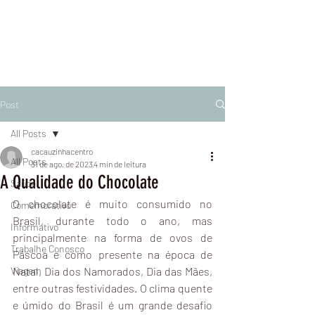
Post
All Posts
cacauzinhacentro
All Posts
31 de ago. de 2023
4 min de leitura
A Qualidade do Chocolate
Saúde
O chocolate é muito consumido no 
Comemorativo
Brasil, durante todo o ano, mas 
Informativo
principalmente na forma de ovos de 
Trabalhe Conosco
Páscoa e como presente na época de 
Viagem
Natal, Dia dos Namorados, Dia das Mães, 
entre outras festividades. O clima quente 
e úmido do Brasil é um grande desafio 