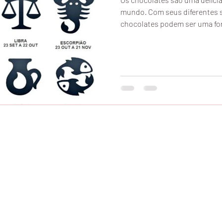
mundo. Com seus diferentes s
chocolates podem ser uma for
© 2016
C
acauzinha
tro, Cacau Show Confiança Jardim Aquarius, Cacau Show Preços, Cacau Show D