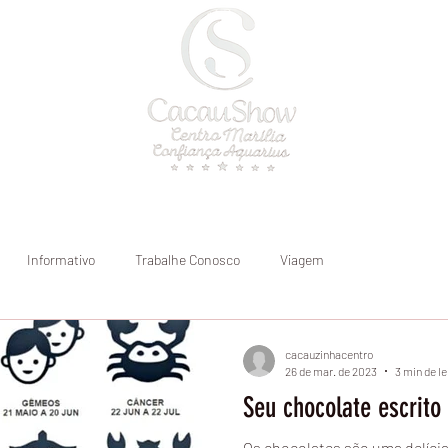
a
Onde atendemos
Blog
Informativo
Trabalhe Conosco
Viagem
cacauzinhacentro
26 de mar. de 2023
3 min de le
Seu chocolate escrito
Os chocolates são uma delíci