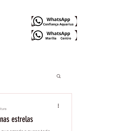
Dúvidas Frequentes
itura
 nas estrelas
a que agrada a quase todo