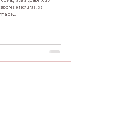
abores e texturas, os
ma de...
elivery, Comprar Chocolate Marilia