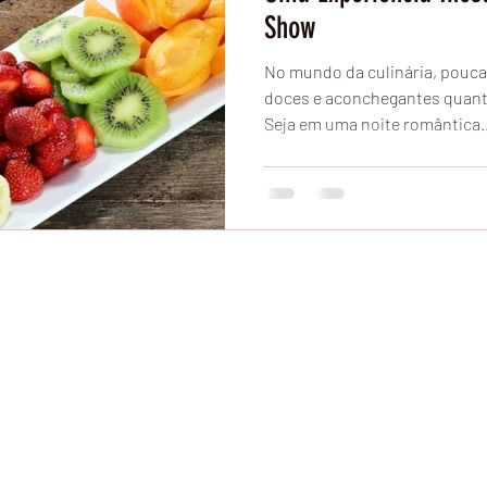
Show
No mundo da culinária, pouca
doces e aconchegantes quant
Seja em uma noite romântica..
© 2016
C
acauzinha
tro, Cacau Show Confiança Jardim Aquarius, Cacau Show Preços, Cacau Show D