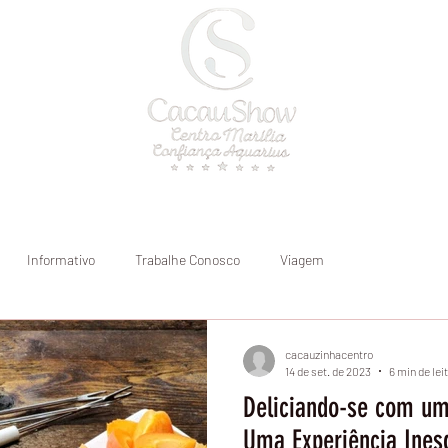
a
Onde atendemos
Blog
Informativo
Trabalhe Conosco
Viagem
cacauzinhacentro
14 de set. de 2023
6 min de lei
Deliciando-se com um
Uma Experiência Ines