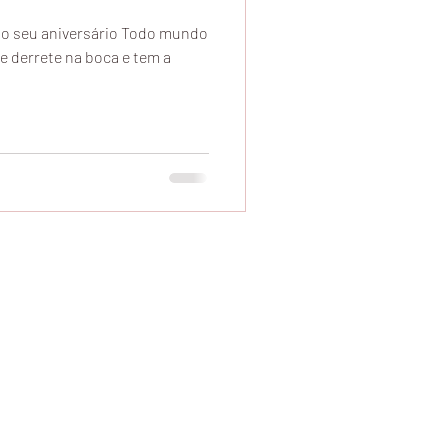
o seu aniversário Todo mundo
e derrete na boca e tem a
elivery, Comprar Chocolate Marilia