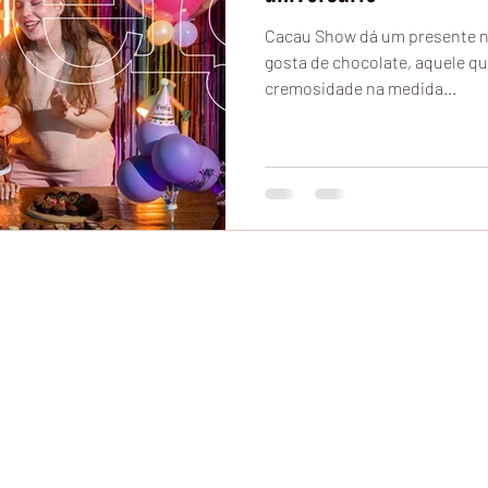
Cacau Show dá um presente n
gosta de chocolate, aquele qu
cremosidade na medida...
© 2016
C
acauzinha
tro, Cacau Show Confiança Jardim Aquarius, Cacau Show Preços, Cacau Show D