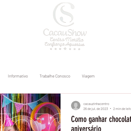
a
Onde atendemos
Blog
Informativo
Trabalhe Conosco
Viagem
cacauzinhacentro
26 de jul. de 2023
2 min de leit
Como ganhar chocolat
aniversário