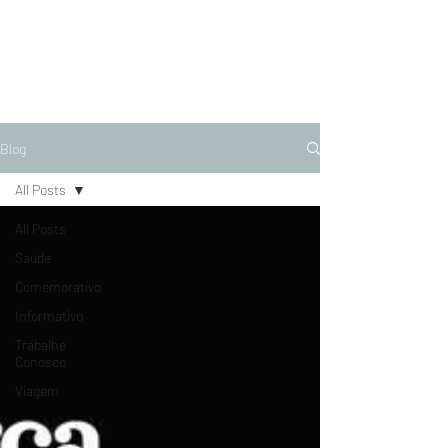
Blog
All Posts
All Posts
Saúde
Comemorativo
Informativo
Trabalhe
Conosco
Viagem