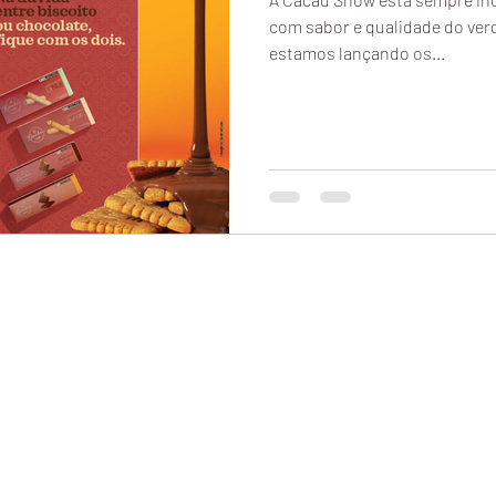
com sabor e qualidade do ver
estamos lançando os...
© 2016
C
acauzinha
tro, Cacau Show Confiança Jardim Aquarius, Cacau Show Preços, Cacau Show D