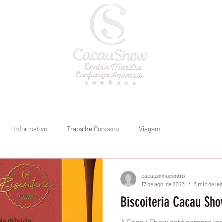
a
Onde atendemos
Blog
Informativo
Trabalhe Conosco
Viagem
cacauzinhacentro
17 de ago. de 2023
3 min de lei
Biscoiteria Cacau Sh
A Cacau Show está sempre ino