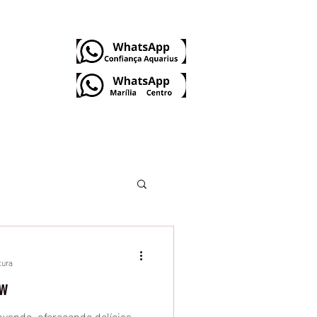
Dúvidas Frequentes
tura
ow
vando, oferecendo delícias