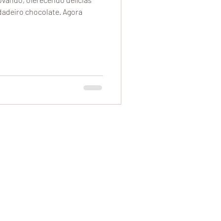
dadeiro chocolate. Agora
elivery, Comprar Chocolate Marilia