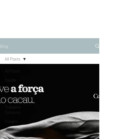
Blog
All Posts
All Posts
Saúde
Comemorativo
Informativo
Trabalhe
Conosco
Viagem