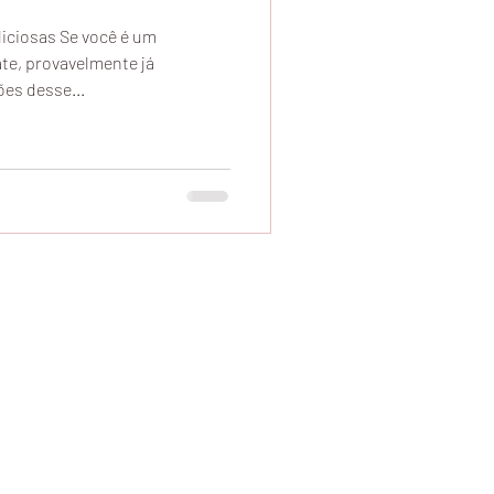
iciosas Se você é um
te, provavelmente já
es desse...
elivery, Comprar Chocolate Marilia