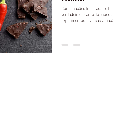
Combinações Inusitadas e Del
verdadeiro amante de chocola
experimentou diversas variaçõ
© 2016
C
acauzinha
tro, Cacau Show Confiança Jardim Aquarius, Cacau Show Preços, Cacau Show D