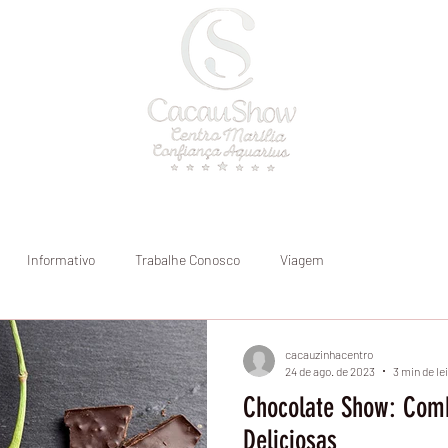
a
Onde atendemos
Blog
Informativo
Trabalhe Conosco
Viagem
cacauzinhacentro
24 de ago. de 2023
3 min de le
Chocolate Show: Comb
Deliciosas