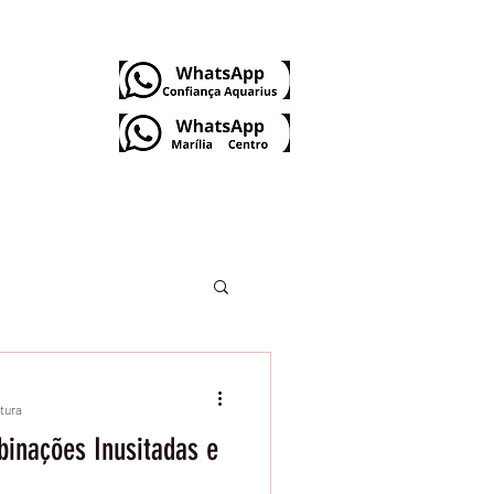
Dúvidas Frequentes
itura
inações Inusitadas e