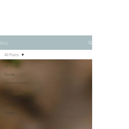
Blog
All Posts
All Posts
Saúde
Comemorativo
Informativo
Trabalhe
Conosco
Viagem