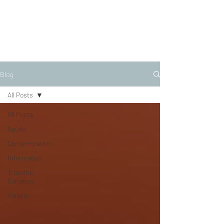
Blog
All Posts
All Posts
Saúde
Comemorativo
Informativo
Trabalhe
Conosco
Viagem