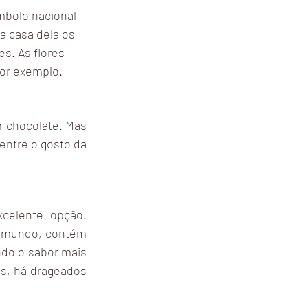
mbolo nacional 
a casa dela os 
s. As flores 
or exemplo.
 chocolate. Mas 
entre o gosto da 
elente opção. 
o mundo, contém 
do o sabor mais 
s, há drageados 