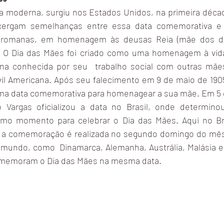
a moderna, surgiu nos Estados Unidos, na primeira décad
nxergam semelhanças entre essa data comemorativa e 
e romanas, em homenagem às deusas Reia (mãe dos de
 O Dia das Mães foi criado como uma homenagem à vida 
ana conhecida por seu  trabalho social com outras mães
vil Americana. Após seu falecimento em 9 de maio de 1905,
 uma data comemorativa para homenagear a sua mãe. Em 5 d
o Vargas oficializou a data no Brasil, onde determino
o momento para celebrar o Dia das Mães. Aqui no Bra
e a comemoração é realizada no segundo domingo do mês
mundo, como  Dinamarca, Alemanha, Austrália, Malásia e
memoram o Dia das Mães na mesma data.