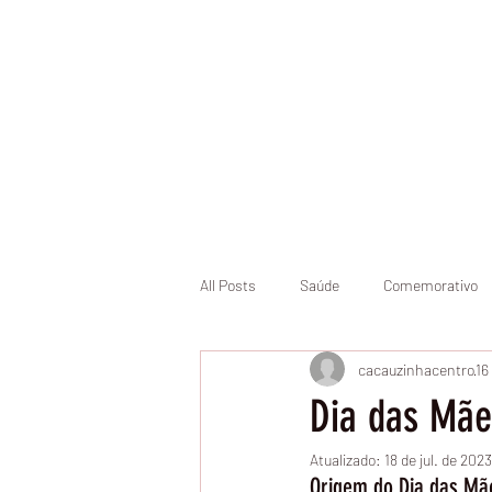
Início
Pásco
All Posts
Saúde
Comemorativo
cacauzinhacentro
16
Dia das Mãe
Atualizado:
18 de jul. de 2023
Origem do Dia das Mã