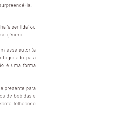
 surpreendê-la.
 “a ser lida” ou 
esse gênero.
m esse autor (a 
utografado para 
ão é uma forma 
de presente para 
pos de bebidas e 
xante folheando 