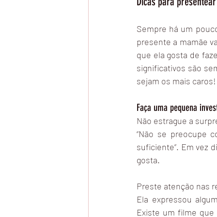
Dicas para presentear
Sempre há um pouco 
presente a mamãe vai
que ela gosta de faze
significativos são s
sejam os mais caros!
Faça uma pequena inves
Não estrague a surpre
“Não se preocupe c
suficiente”. Em vez d
gosta.
Preste atenção nas re
Ela expressou algu
Existe um filme que 