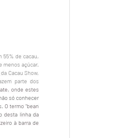
 55% de cacau,  
e menos açúcar. 
 da Cacau Show, 
azem parte dos 
te, onde estes  
ão só conhecer 
. O termo "bean 
o desta linha da 
eiro à barra de 