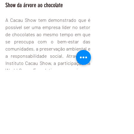
Show da árvore ao chocolate
A Cacau Show tem demonstrado que é 
possível ser uma empresa líder no setor 
de chocolates ao mesmo tempo em que 
se preocupa com o bem-estar das 
comunidades, a preservação ambiental e 
a responsabilidade social. Através do 
Instituto Cacau Show, a participação na 
World Cocoa Foundation, a parceria com 
a Eureciclo e o envolvimento com a 
Fazenda Dedo de Deus, a empresa tem 
fortalecido seu compromisso com a 
sustentabilidade e dado passos 
importantes rumo a um futuro mais 
verde e consciente.
Esse engajamento com a 
sustentabilidade não apenas reforça a 