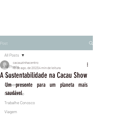
Post
All Posts
cacauzinhacentro
All Posts
10 de ago. de 2023
4 min de leitura
A Sustentabilidade na Cacau Show
Saúde
Um presente para um planeta mais 
Comemorativo
saudável
Informativo
Trabalhe Conosco
Viagem